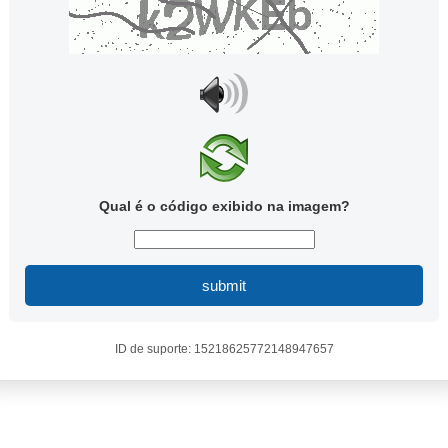
Qual é o código exibido na imagem?
submit
ID de suporte: 15218625772148947657