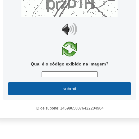
Qual é o código exibido na imagem?
submit
ID de suporte: 14599658076422204904