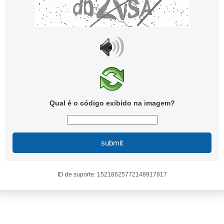
Qual é o código exibido na imagem?
submit
ID de suporte: 15218625772148917817