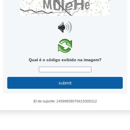
Qual é o código exibido na imagem?
submit
ID de suporte: 14599658076415000312