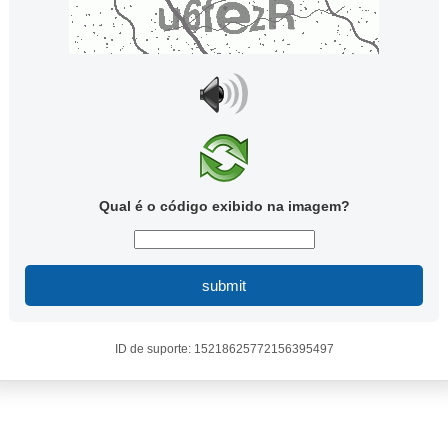
Qual é o código exibido na imagem?
submit
ID de suporte: 15218625772156395497