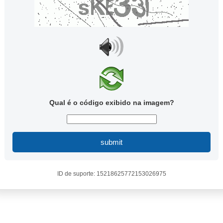
Qual é o código exibido na imagem?
submit
ID de suporte: 15218625772153026975