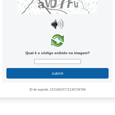
Qual é o código exibido na imagem?
submit
ID de suporte: 15218625772136728766