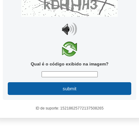
Qual é o código exibido na imagem?
submit
ID de suporte: 15218625772137508265