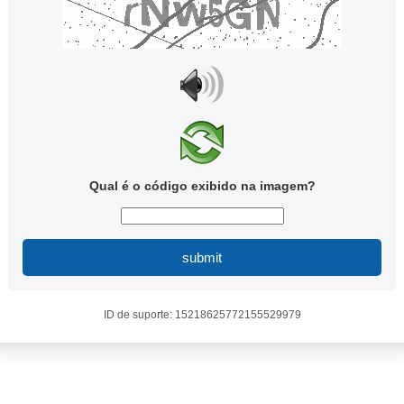
Qual é o código exibido na imagem?
submit
ID de suporte: 15218625772155529979