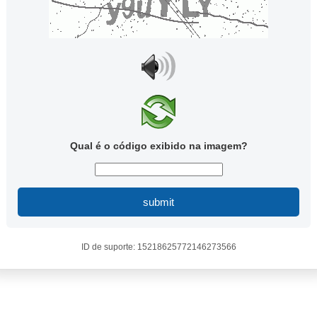
Qual é o código exibido na imagem?
submit
ID de suporte: 15218625772146273566