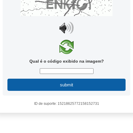
Qual é o código exibido na imagem?
submit
ID de suporte: 15218625772158152731