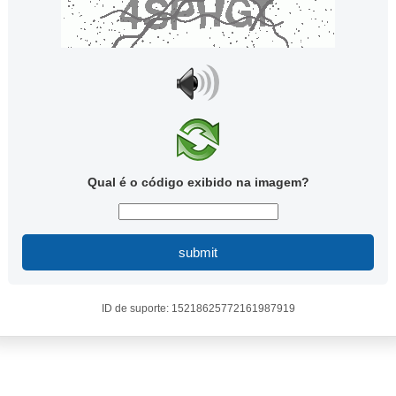
Qual é o código exibido na imagem?
submit
ID de suporte: 15218625772161987919