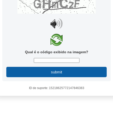
Qual é o código exibido na imagem?
submit
ID de suporte: 15218625772147846383