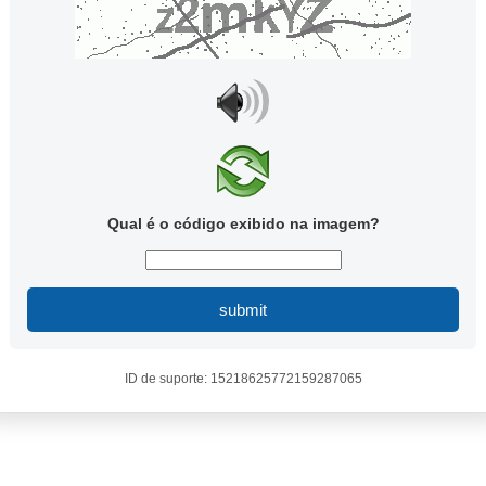
Qual é o código exibido na imagem?
submit
ID de suporte: 15218625772159287065