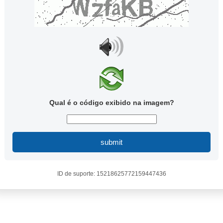
Qual é o código exibido na imagem?
submit
ID de suporte: 15218625772159447436