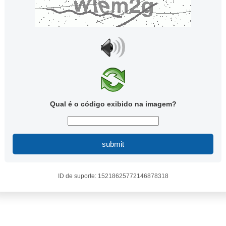
Qual é o código exibido na imagem?
submit
ID de suporte: 15218625772146878318