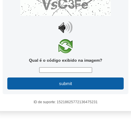
Qual é o código exibido na imagem?
submit
ID de suporte: 15218625772136475231