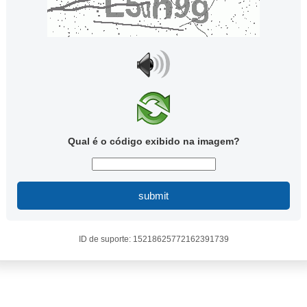
Qual é o código exibido na imagem?
submit
ID de suporte: 15218625772162391739