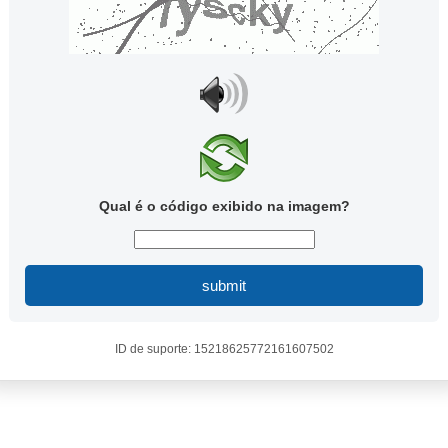
Qual é o código exibido na imagem?
submit
ID de suporte: 15218625772161607502