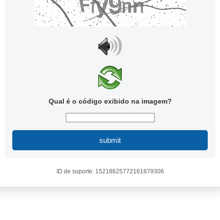
Qual é o código exibido na imagem?
submit
ID de suporte: 15218625772161879306