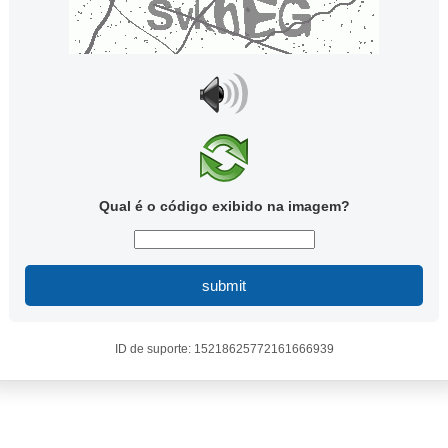
Qual é o código exibido na imagem?
submit
ID de suporte: 15218625772161666939