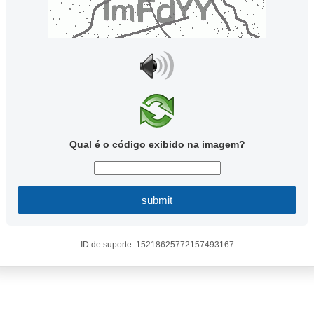
Qual é o código exibido na imagem?
submit
ID de suporte: 15218625772157493167