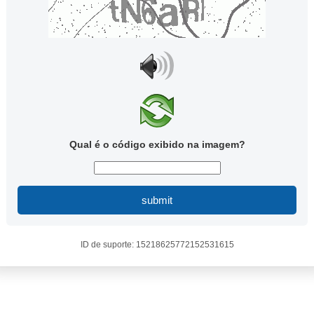
Qual é o código exibido na imagem?
submit
ID de suporte: 15218625772152531615