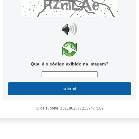
Qual é o código exibido na imagem?
submit
ID de suporte: 15218625772137477209