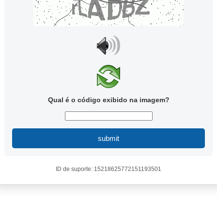
Qual é o código exibido na imagem?
submit
ID de suporte: 15218625772151193501