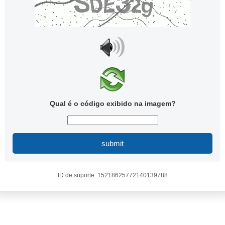
Qual é o código exibido na imagem?
submit
ID de suporte: 15218625772140139788