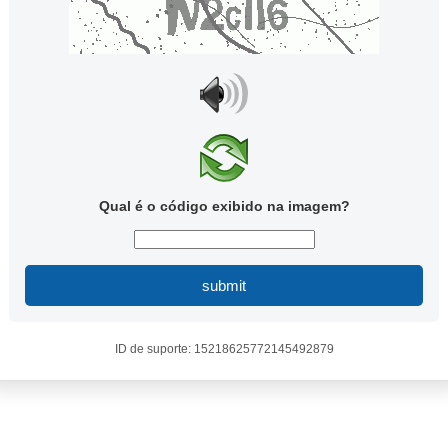
Qual é o código exibido na imagem?
submit
ID de suporte: 15218625772145492879