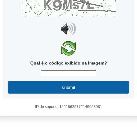
Qual é o código exibido na imagem?
submit
ID de suporte: 15218625772146053981