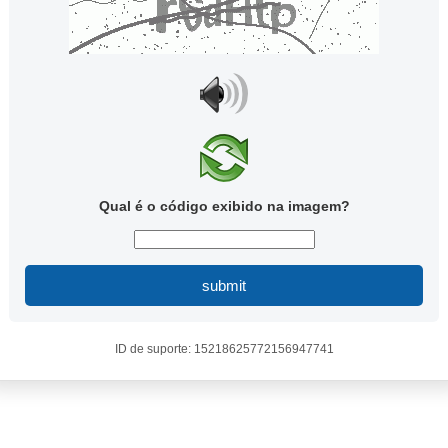
Qual é o código exibido na imagem?
submit
ID de suporte: 15218625772156947741