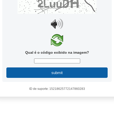
Qual é o código exibido na imagem?
submit
ID de suporte: 15218625772147860283