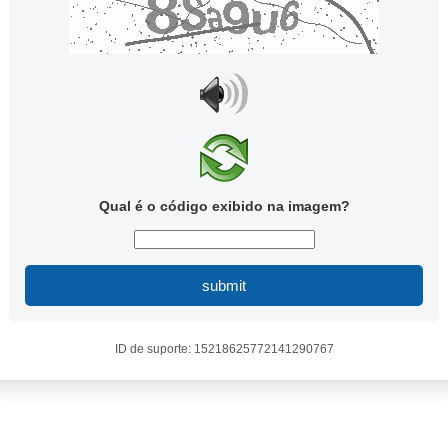
Qual é o código exibido na imagem?
submit
ID de suporte: 15218625772141290767