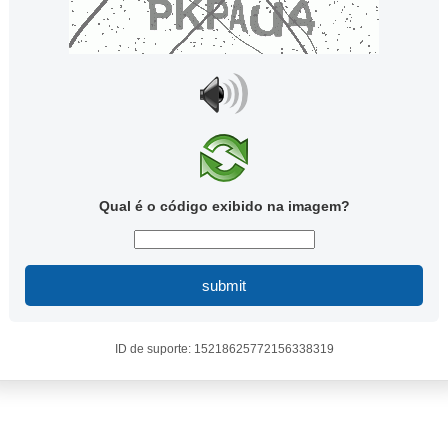
Qual é o código exibido na imagem?
submit
ID de suporte: 15218625772156338319