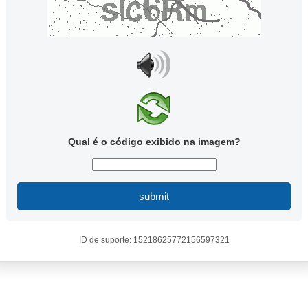
Qual é o código exibido na imagem?
submit
ID de suporte: 15218625772156597321