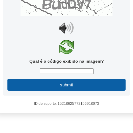
Qual é o código exibido na imagem?
submit
ID de suporte: 15218625772156918073