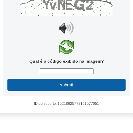
Qual é o código exibido na imagem?
submit
ID de suporte: 15218625772161577051