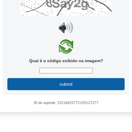
Qual é o código exibido na imagem?
submit
ID de suporte: 15218625772155127277