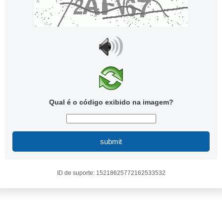
Qual é o código exibido na imagem?
submit
ID de suporte: 15218625772162533532